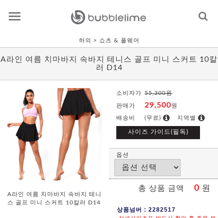
하의
> 쇼츠 & 폴웨어
A라인 여름 치마바지 속바지 테니스 골프 미니 스커트 10칼
러 D14
소비자가
55,300원
29,500
판매가
원
배송비
(무료)
지역별
사이즈 가이드(필독)
옵션
0
원
총 상품 금액
A라인 여름 치마바지 속바지 테니
스 골프 미니 스커트 10칼러 D14
상품넘버 : 2282517