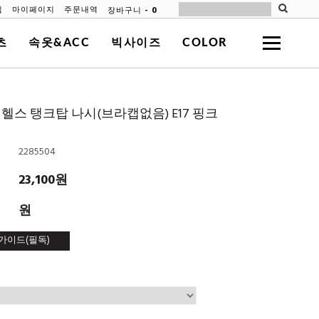
-
0
장바구니
입
마이페이지
주문내역
츠
속옷&ACC
빅사이즈
COLOR
헬스 탱크탑 나시(브라캡없음) E17 핑크
2285504
23,100원
원
가이드(필독)