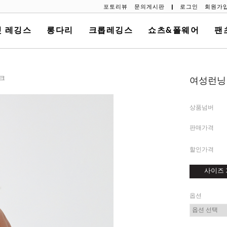
포토리뷰
문의게시판
|
로그인
회원가
 레깅스
롱다리
크롭레깅스
쇼츠&폴웨어
팬
핑크
여성런닝 
상품넘버
판매가격
할인가격
사이즈 
옵션