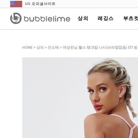
US 오피셜사이트
상의
레깅스
부츠컷
HOME
>
상의
>
민소매
> 여성런닝 헬스 탱크탑 나시(브라캡없음) E17 