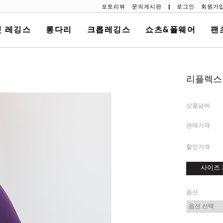
포토리뷰
문의게시판
|
로그인
회원가
 레깅스
롱다리
크롭레깅스
쇼츠&폴웨어
팬
리플렉스 
상품넘버
판매가격
할인가격
사이즈 
옵션