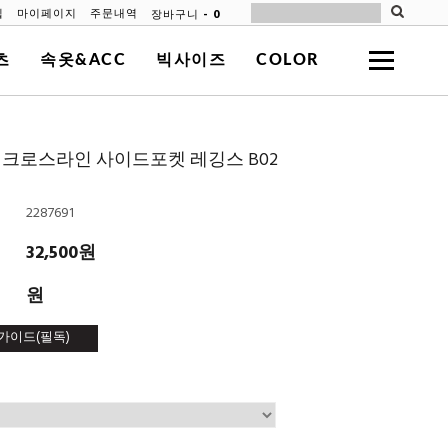
-
0
장바구니
입
마이페이지
주문내역
츠
속옷&ACC
빅사이즈
COLOR
크로스라인 사이드포켓 레깅스 B02
2287691
32,500원
원
가이드(필독)