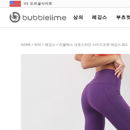
US 오피셜사이트
상의
레깅스
부츠컷
HOME
>
하의
>
레깅스
> 리플렉스 크로스라인 사이드포켓 레깅스 B02