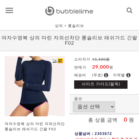
상의
> 롱슬리브
여자수영복 상의 마린 자외선차단 롱슬리브 래쉬가드 긴팔
F02
소비자가
45,500원
29,000
판매가
원
배송비
(무료)
지역별
사이즈 가이드(필독)
옵션
0
원
총 상품 금액
여자수영복 상의 마린 자외선차단
롱슬리브 래쉬가드 긴팔 F02
상품넘버 : 2303672