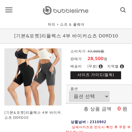
하의
> 쇼츠 & 폴웨어
[기본&포켓]리플렉스 4부 바이커쇼츠 D09D10
소비자가
47,000원
28,500
판매가
원
배송비
(무료)
지역별
사이즈 가이드(필독)
옵션
0
원
총 상품 금액
[기본&포켓]리플렉스 4부 바이커
쇼츠 D09D10
상품넘버 : 2310902
상세사이즈표 반드시 확인 후 주문 부