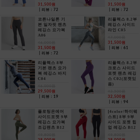
31,500원
31,500원
| 리뷰 : 72
| 리뷰 : 72
코튼나일론 기
리플렉스 8.2부
본 일자핏 팬츠
레깅스 사이드
레깅스 요가복
라인 C05
A06
47,000원
46,000원
31,500원
31,500원
| 리뷰 : 61
| 리뷰 : 72
리플렉스 8부
리플렉스 8.2부
기본 팬츠 요가
크로스 사이드
복 레깅스 바지
포켓 팬츠 레깅
C04
스 C02(포켓있
음)
46,000원
29,500원
43,500원
| 리뷰 : 19
32,500원
| 리뷰 : 94
플로팅온에어
[4color/하이웨
사이드포켓 9부
스트] 8부 9부
레깅스 요가복
사이드 포켓 힙
조깅팬츠 B12
업 레깅스 B12
49,800원
49,800원